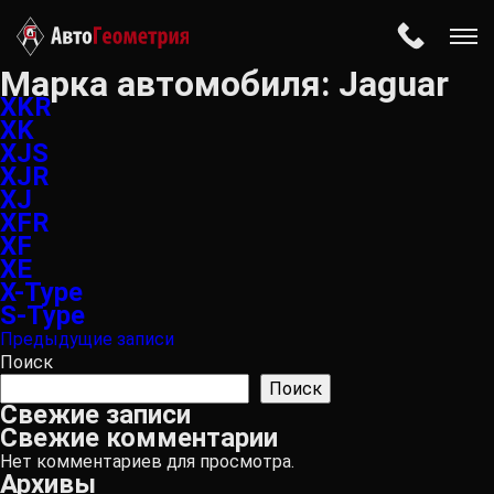
Марка автомобиля:
Jaguar
XKR
XK
XJS
XJR
XJ
XFR
XF
XE
X-Type
S-Type
Навигация
Предыдущие записи
по
Поиск
записям
Поиск
Свежие записи
Свежие комментарии
Нет комментариев для просмотра.
Архивы