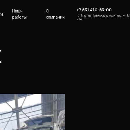
+7 831 410-83-00
Наши
О
ги
г. Нижний Новгород, д. Афонино, ул. 
работы
компании
21А
X