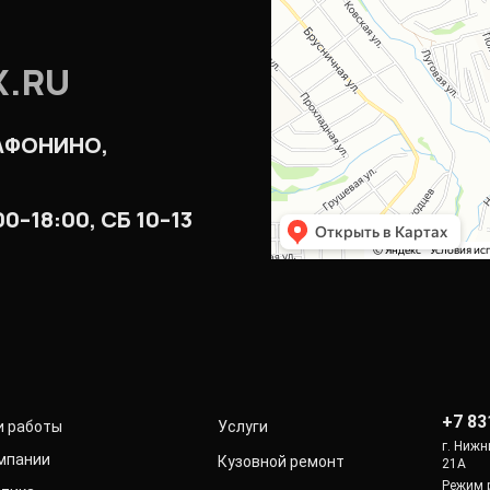
X.RU
 АФОНИНО,
–18:00, СБ 10–13
+7 83
и работы
Услуги
г. Нижн
мпании
Кузовной ремонт
21А
Режим 