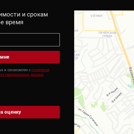
имости и срокам
ое время
 мне
ых и ознакомлен с
политикой
тку персональных данных
.
а оценку