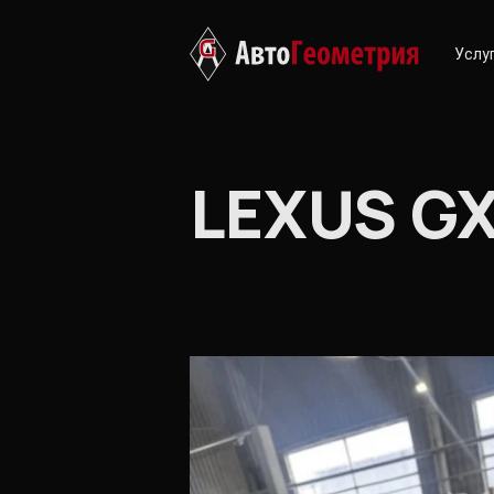
Услу
LEXUS G